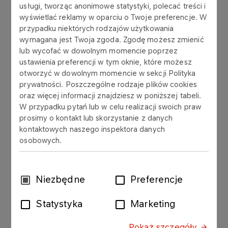
usługi, tworząc anonimowe statystyki, polecać treści i
wyświetlać reklamy w oparciu o Twoje preferencje. W
Zbiornikowce ICARUS III (na złożu B3) i
przypadku niektórych rodzajów użytkowania
SEALING (na złożu B8) odbierają ropę
wymagana jest Twoja zgoda. Zgodę możesz zmienić
lub wycofać w dowolnym momencie poprzez
transportowaną rurociągami podmorskimi
ustawienia preferencji w tym oknie, które możesz
poprzez boję cumowniczo-przelewową typu
otworzyć w dowolnym momencie w sekcji Polityka
CALM. Magazynowana ropa jest
prywatności. Poszczególne rodzaje plików cookies
transferowana na inny tankowiec (Ship to
oraz więcej informacji znajdziesz w poniższej tabeli.
W przypadku pytań lub w celu realizacji swoich praw
Ship Transfer) i transportowana do
prosimy o kontakt lub skorzystanie z danych
Naftoportu.
kontaktowych naszego inspektora danych
osobowych.
W przypadku planowych przerw w produkcji lub
remontów stoczniowych oba statki mogą
przypłynąć do Naftoportu w celu rozładunku ropy
Wybór
Niezbędne
Preferencje
naftowej.
zgody
Statystyka
Marketing
Pokaż szczegóły