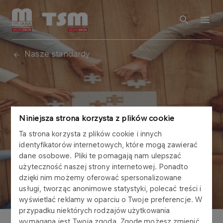
Nasze standardy
Niniejsza strona korzysta z plików cookie
Ta strona korzysta z plików cookie i innych
identyfikatorów internetowych, które mogą zawierać
dane osobowe. Pliki te pomagają nam ulepszać
O FIRMIE
użyteczność naszej strony internetowej. Ponadto
Kodeks Etyki
dzięki nim możemy oferować spersonalizowane
usługi, tworząc anonimowe statystyki, polecać treści i
wyświetlać reklamy w oparciu o Twoje preferencje. W
przypadku niektórych rodzajów użytkowania
wymagana jest Twoja zgoda. Zgodę możesz zmienić