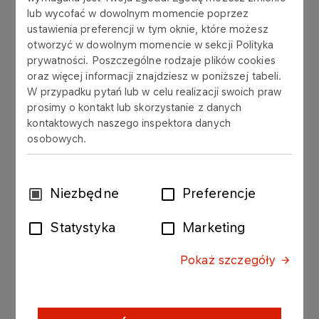
lub wycofać w dowolnym momencie poprzez
ustawienia preferencji w tym oknie, które możesz
Kodeks Etyki Grupy ORLEN stanowi zestaw
otworzyć w dowolnym momencie w sekcji Polityka
aktualnych, czytelnych i praktycznych zasad
prywatności. Poszczególne rodzaje plików cookies
postępowania, które wyznaczają standardy
oraz więcej informacji znajdziesz w poniższej tabeli.
etyczne, obowiązujące wszystkich
W przypadku pytań lub w celu realizacji swoich praw
prosimy o kontakt lub skorzystanie z danych
pracowników Grupy ORLEN.
kontaktowych naszego inspektora danych
osobowych.
Wybór
Niezbędne
Preferencje
zgody
Statystyka
Marketing
Pokaż szczegóły