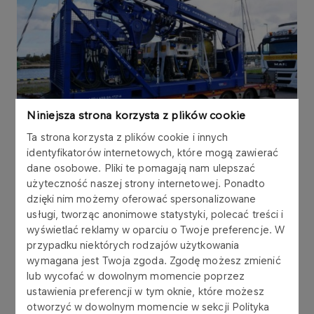
Niniejsza strona korzysta z plików cookie
Ta strona korzysta z plików cookie i innych
identyfikatorów internetowych, które mogą zawierać
To już trzeci podwodny pojazd ROV (Remotely
dane osobowe. Pliki te pomagają nam ulepszać
Operated Vehicle) we flocie Grupy Kapitałowej
użyteczność naszej strony internetowej. Ponadto
LOTOS Petrobaltic – ale pierwszy tak
dzięki nim możemy oferować spersonalizowane
wszechstronnie przystosowany do prowadzenia
usługi, tworząc anonimowe statystyki, polecać treści i
podwodnych prac serwisowych. Dotychczas w
wyświetlać reklamy w oparciu o Twoje preferencje. W
Grupie LOTOS Petrobaltic wykorzystywano dwa
przypadku niektórych rodzajów użytkowania
wymagana jest Twoja zgoda. Zgodę możesz zmienić
podwodne pojazdy inspekcyjno – obserwacyjne
lub wycofać w dowolnym momencie poprzez
Falcon producenta SAAB Seaeye, obsługiwane
ustawienia preferencji w tym oknie, które możesz
przez spółkę zależną Miliana Shipmanageemt
otworzyć w dowolnym momencie w sekcji Polityka
Limited.