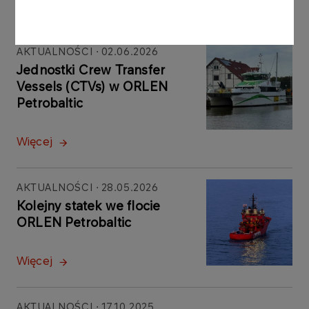
AKTUALNOŚCI
02.06.2026
Jednostki Crew Transfer
Vessels (CTVs) w ORLEN
Petrobaltic
Więcej
AKTUALNOŚCI
28.05.2026
Kolejny statek we flocie
ORLEN Petrobaltic
Więcej
AKTUALNOŚCI
17.10.2025