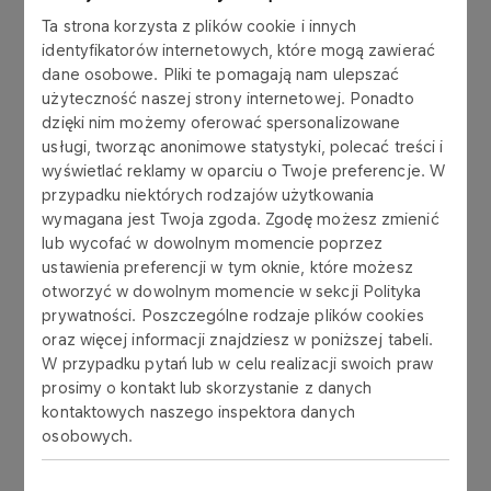
Ta strona korzysta z plików cookie i innych
identyfikatorów internetowych, które mogą zawierać
AKTUALNOŚCI
13.05.2022
dane osobowe. Pliki te pomagają nam ulepszać
BAZALT II – nowy statek floty
użyteczność naszej strony internetowej. Ponadto
zarządzanej przez TSM
dzięki nim możemy oferować spersonalizowane
usługi, tworząc anonimowe statystyki, polecać treści i
wyświetlać reklamy w oparciu o Twoje preferencje. W
Więcej
przypadku niektórych rodzajów użytkowania
wymagana jest Twoja zgoda. Zgodę możesz zmienić
lub wycofać w dowolnym momencie poprzez
AKTUALNOŚCI
18.11.2021
ustawienia preferencji w tym oknie, które możesz
SEALING – nowy
otworzyć w dowolnym momencie w sekcji Polityka
zbiornikowiec na złożu B8
prywatności. Poszczególne rodzaje plików cookies
oraz więcej informacji znajdziesz w poniższej tabeli.
Więcej
W przypadku pytań lub w celu realizacji swoich praw
prosimy o kontakt lub skorzystanie z danych
kontaktowych naszego inspektora danych
osobowych.
AKTUALNOŚCI
17.10.2021
Miliana i TSM na budowie