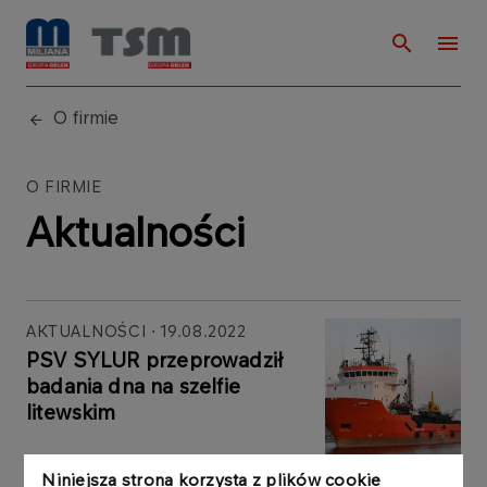
O firmie
O FIRMIE
Aktualności
AKTUALNOŚCI
19.08.2022
PSV SYLUR przeprowadził
badania dna na szelfie
litewskim
Więcej
Niniejsza strona korzysta z plików cookie