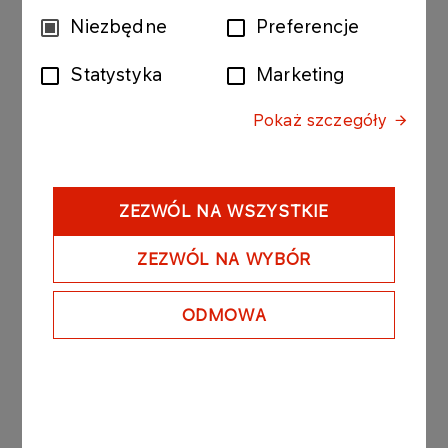
podmorskiego gazociągu
Wybór
Niezbędne
Preferencje
zgody
Więcej
Statystyka
Marketing
Pokaż szczegóły
AKTUALNOŚCI
13.08.2021
SYLUR na farmach
wiatrowych Morza
Północnego
ZEZWÓL NA WSZYSTKIE
Więcej
ZEZWÓL NA WYBÓR
ODMOWA
AKTUALNOŚCI
10.12.2020
SYLUR zbadał akwen
przyszłej farmy wiatrowej
Baltic II